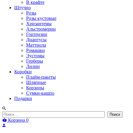
В крафте
Штучно
Розы
Розы кустовые
Хризантемы
Альстромерии
Гортензии
Диантусы
Маттиола
Ромашки
Эустомы
Герберы
Лилии
Коробки
Плайм-пакеты
Шляпные
Корзины
Сумки-кашпо
Подарки
Поиск
Корзина
0