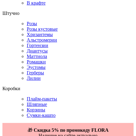
В крафте
Штучно
Розы
Розы кустовые
Хризантемы
Альстромерии
Гортензии
Диантусы
Маттиола
Ромашки
Эустомы
Герберы
Лилии
Коробки
Плайм-пакеты
Шляпные
Корзины
Сумки-кашпо
🎁
Скидка 5% по промокоду FLORA
Наличие на сайте актуально