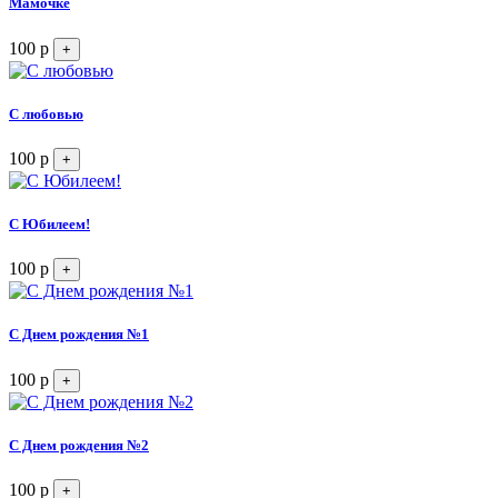
Мамочке
100 р
+
С любовью
100 р
+
С Юбилеем!
100 р
+
C Днем рождения №1
100 р
+
С Днем рождения №2
100 р
+