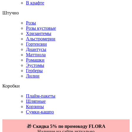
В крафте
Штучно
Розы
Розы кустовые
Хризантемы
Альстромерии
Гортензии
Диантусы
Маттиола
Ромашки
Эустомы
Герберы
Лилии
Коробки
Плайм-пакеты
Шляпные
Корзины
Сумки-кашпо
🎁
Скидка 5% по промокоду FLORA
Наличие на сайте актуально