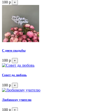
100 р
+
С днем свадьбы
100 р
+
Совет да любовь
100 р
+
Любимому учителю
100 р
+