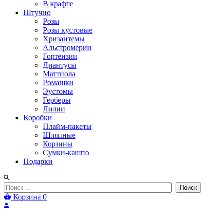
В крафте
Штучно
Розы
Розы кустовые
Хризантемы
Альстромерии
Гортензии
Диантусы
Маттиола
Ромашки
Эустомы
Герберы
Лилии
Коробки
Плайм-пакеты
Шляпные
Корзины
Сумки-кашпо
Подарки
Поиск
Корзина
0