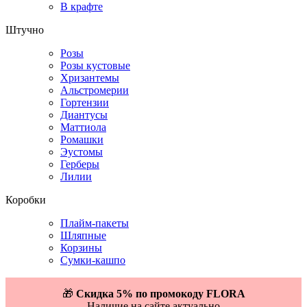
В крафте
Штучно
Розы
Розы кустовые
Хризантемы
Альстромерии
Гортензии
Диантусы
Маттиола
Ромашки
Эустомы
Герберы
Лилии
Коробки
Плайм-пакеты
Шляпные
Корзины
Сумки-кашпо
🎁
Скидка 5% по промокоду FLORA
Наличие на сайте актуально