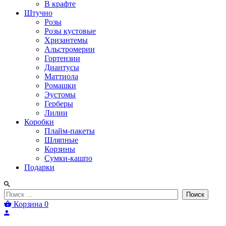
В крафте
Штучно
Розы
Розы кустовые
Хризантемы
Альстромерии
Гортензии
Диантусы
Маттиола
Ромашки
Эустомы
Герберы
Лилии
Коробки
Плайм-пакеты
Шляпные
Корзины
Сумки-кашпо
Подарки
Поиск
Корзина
0