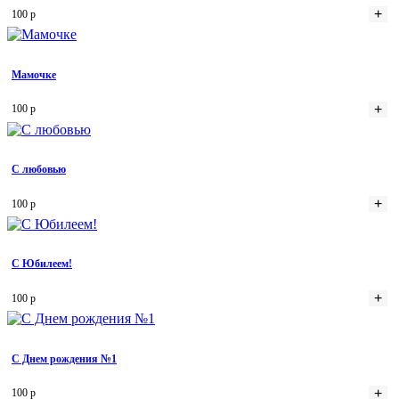
+
100 р
Мамочке
+
100 р
С любовью
+
100 р
С Юбилеем!
+
100 р
C Днем рождения №1
+
100 р