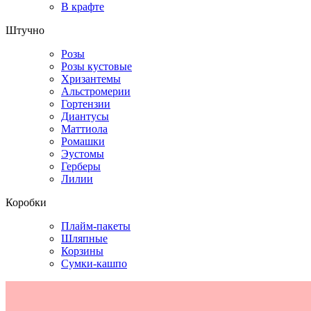
В крафте
Штучно
Розы
Розы кустовые
Хризантемы
Альстромерии
Гортензии
Диантусы
Маттиола
Ромашки
Эустомы
Герберы
Лилии
Коробки
Плайм-пакеты
Шляпные
Корзины
Сумки-кашпо