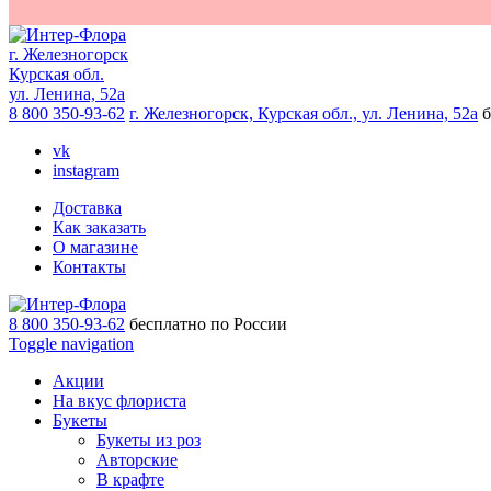
г. Железногорск
Курская обл.
ул. Ленина, 52а
8 800 350-93-62
г. Железногорск, Курская обл., ул. Ленина, 52а
б
vk
instagram
Доставка
Как заказать
О магазине
Контакты
8 800 350-93-62
бесплатно по России
Toggle navigation
Акции
На вкус флориста
Букеты
Букеты из роз
Авторские
В крафте