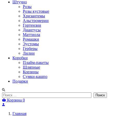
Штучно
Розы
Розы кустовые
Хризантемы
Альстромерии
Гортензии
Диантусы
Маттиола
Ромашки
Эустомы
Герберы
Лилии
Коробки
Плайм-пакеты
Шляпные
Корзины
Сумки-кашпо
Подарки
Поиск
Корзина
0
Главная