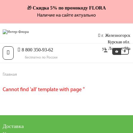
Скидка 5% по промокоду FLORA
🎁
Наличие на сайте актуально
г. Железногорск
Курская обл.
ул. Ленина, 52а
8 800 350-93-62
0
Toggle
бесплатно по России
navigation
Главная
Cannot find 'all' template with page ''
Доставка