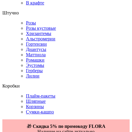
В крафте
Штучно
Розы
Розы кустовые
Хризантемы
Альстромерии
Гортензии
Диантусы
Маттиола
Ромашки
Эустомы
Герберы
Лилии
Коробки
Плайм-пакеты
Шляпные
Корзины
Сумки-кашпо
🎁
Скидка 5% по промокоду FLORA
Наличие на сайте актуально