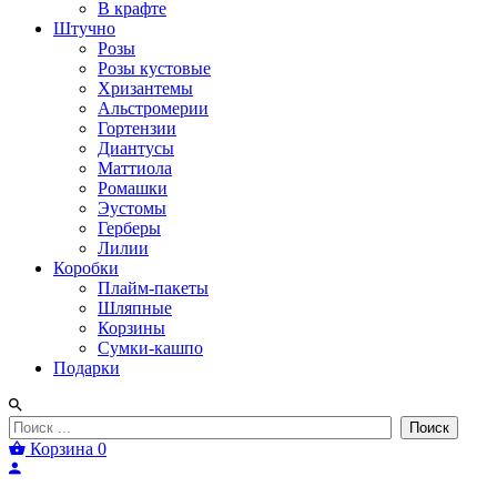
В крафте
Штучно
Розы
Розы кустовые
Хризантемы
Альстромерии
Гортензии
Диантусы
Маттиола
Ромашки
Эустомы
Герберы
Лилии
Коробки
Плайм-пакеты
Шляпные
Корзины
Сумки-кашпо
Подарки
Поиск
Корзина
0