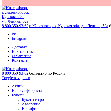
г. Железногорск
Курская обл.
ул. Ленина, 52а
8 800 350-93-62
г. Железногорск, Курская обл., ул. Ленина, 52а
б
vk
instagram
Доставка
Как заказать
О магазине
Контакты
8 800 350-93-62
бесплатно по России
Toggle navigation
Акции
На вкус флориста
Букеты
Букеты из роз
Авторские
В крафте