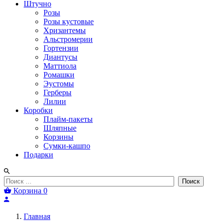
Штучно
Розы
Розы кустовые
Хризантемы
Альстромерии
Гортензии
Диантусы
Маттиола
Ромашки
Эустомы
Герберы
Лилии
Коробки
Плайм-пакеты
Шляпные
Корзины
Сумки-кашпо
Подарки
Поиск
Корзина
0
Главная