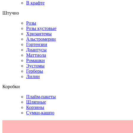
В крафте
Штучно
Розы
Розы кустовые
Хризантемы
Альстромерии
Гортензии
Диантусы
Маттиола
Ромашки
Эустомы
Герберы
Лилии
Коробки
Плайм-пакеты
Шляпные
Корзины
Сумки-кашпо