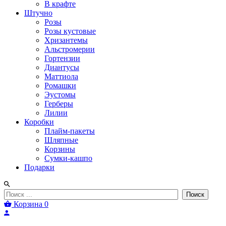
В крафте
Штучно
Розы
Розы кустовые
Хризантемы
Альстромерии
Гортензии
Диантусы
Маттиола
Ромашки
Эустомы
Герберы
Лилии
Коробки
Плайм-пакеты
Шляпные
Корзины
Сумки-кашпо
Подарки
Поиск
Корзина
0