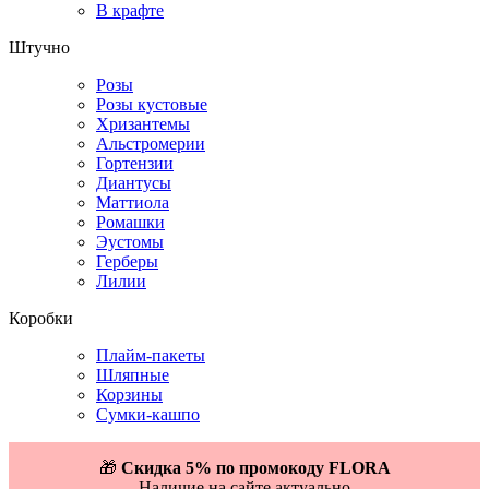
В крафте
Штучно
Розы
Розы кустовые
Хризантемы
Альстромерии
Гортензии
Диантусы
Маттиола
Ромашки
Эустомы
Герберы
Лилии
Коробки
Плайм-пакеты
Шляпные
Корзины
Сумки-кашпо
🎁
Скидка 5% по промокоду FLORA
Наличие на сайте актуально