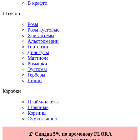
В крафте
Штучно
Розы
Розы кустовые
Хризантемы
Альстромерии
Гортензии
Диантусы
Маттиола
Ромашки
Эустомы
Герберы
Лилии
Коробки
Плайм-пакеты
Шляпные
Корзины
Сумки-кашпо
🎁
Скидка 5% по промокоду FLORA
Наличие на сайте актуально