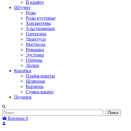
В крафте
Штучно
Розы
Розы кустовые
Хризантемы
Альстромерии
Гортензии
Диантусы
Маттиола
Ромашки
Эустомы
Герберы
Лилии
Коробки
Плайм-пакеты
Шляпные
Корзины
Сумки-кашпо
Подарки
Поиск
Корзина
0