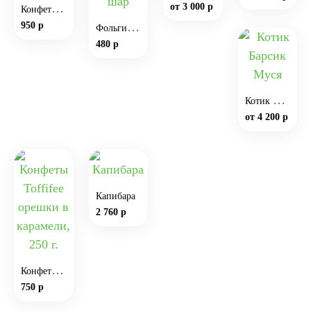
К
онфеты Raffaello
от 3 000 р
950 р
Ф
ольгированный детский шар
480 р
К
отик Барсик Муся
от 4 200 р
Капибара
2 760 р
К
онфеты Toffifee орешки в карамели, 250 г.
750 р