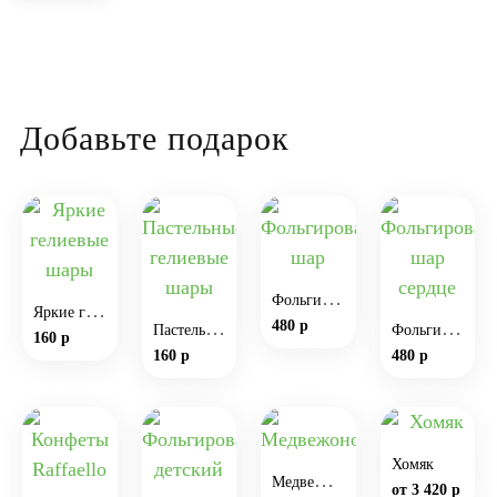
Добавьте подарок
Ф
ольгированный шар
Я
ркие гелиевые шары
П
астельные гелиевые шары
480 р
Ф
ольгированный шар сердце
160 р
160 р
480 р
Хомяк
М
едвежонок
от 3 420 р