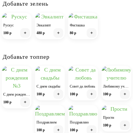
Добавьте зелень
Рускус
Эвкалипт
Фисташка
+
+
+
100 р
480 р
80 р
Добавьте топпер
Любимому учителю
С днем свадьбы
Совет да любовь
+
+
+
С днем рождения №3
100 р
100 р
100 р
+
100 р
Прости
Поздравляем
Поздравляю
+
100 р
+
+
100 р
100 р