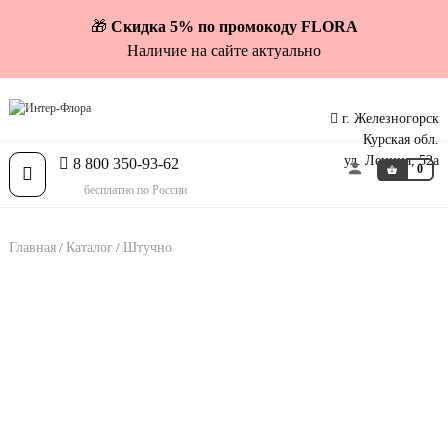
🎁
Скидка 5% по промокоду FLORA
Наличие на сайте актуально
г. Железногорск
Курская обл.
ул. Ленина, 52а
8 800 350-93-62
0
Toggle
бесплатно по России
navigation
Главная
Каталог
Штучно