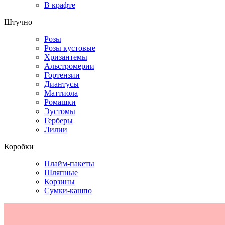
В крафте
Штучно
Розы
Розы кустовые
Хризантемы
Альстромерии
Гортензии
Диантусы
Маттиола
Ромашки
Эустомы
Герберы
Лилии
Коробки
Плайм-пакеты
Шляпные
Корзины
Сумки-кашпо