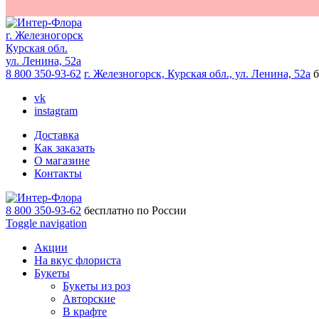
г. Железногорск
Курская обл.
ул. Ленина, 52а
8 800 350-93-62
г. Железногорск, Курская обл., ул. Ленина, 52а
б
vk
instagram
Доставка
Как заказать
О магазине
Контакты
8 800 350-93-62
бесплатно по России
Toggle navigation
Акции
На вкус флориста
Букеты
Букеты из роз
Авторские
В крафте