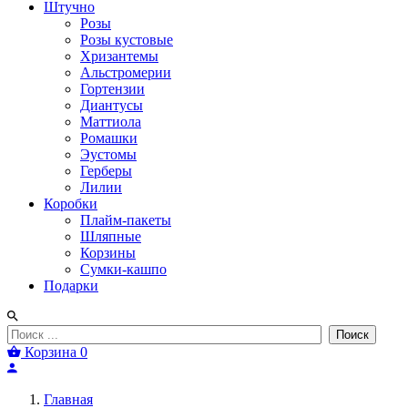
Штучно
Розы
Розы кустовые
Хризантемы
Альстромерии
Гортензии
Диантусы
Маттиола
Ромашки
Эустомы
Герберы
Лилии
Коробки
Плайм-пакеты
Шляпные
Корзины
Сумки-кашпо
Подарки
Поиск
Корзина
0
Главная