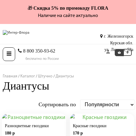
Скидка 5% по промокоду FLORA
🎁
Наличие на сайте актуально
г. Железногорск
Курская обл.
ул. Ленина, 52а
8 800 350-93-62
0
Toggle
бесплатно по России
navigation
Главная
Каталог
Штучно
Диантусы
Диантусы
Сортировать по
Разноцветные гвоздики
Красные гвоздики
180 р
170 р